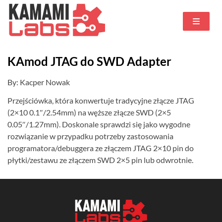
KAmod JTAG do SWD Adapter
By: Kacper Nowak
Przejściówka, która konwertuje tradycyjne złącze JTAG
(2×10 0.1″/2.54mm) na węższe złącze SWD (2×5
0.05″/1.27mm). Doskonale sprawdzi się jako wygodne
rozwiązanie w przypadku potrzeby zastosowania
programatora/debuggera ze złączem JTAG 2×10 pin do
płytki/zestawu ze złączem SWD 2×5 pin lub odwrotnie.