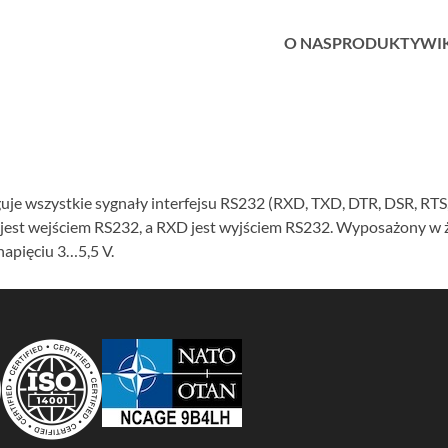
O NAS
PRODUKTY
WI
e wszystkie sygnały interfejsu RS232 (RXD, TXD, DTR, DSR, RTS, 
est wejściem RS232, a RXD jest wyjściem RS232. Wyposażony w że
napięciu 3…5,5 V.