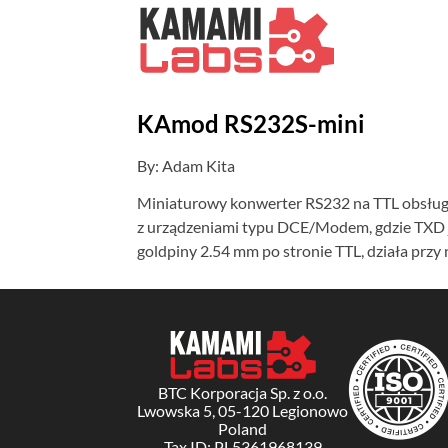
KAmod RS232S-mini
By: Adam Kita
Miniaturowy konwerter RS232 na TTL obsługuj
z urządzeniami typu DCE/Modem, gdzie TXD j
goldpiny 2.54 mm po stronie TTL, działa przy 
BTC Korporacja Sp. z o.o.
Lwowska 5, 05-120 Legionowo
Poland
Tax ID: PL5361968139