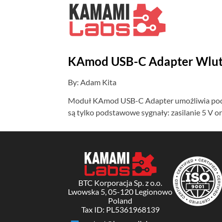
KAmod USB-C Adapter Wlut
By: Adam Kita
Moduł KAmod USB-C Adapter umożliwia podł
są tylko podstawowe sygnały: zasilanie 5 V ora
BTC Korporacja Sp. z o.o.
Lwowska 5, 05-120 Legionowo
Poland
Tax ID: PL5361968139