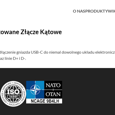
O NAS
PRODUKTY
WI
owane Złącze Kątowe
ączenie gniazda USB-C do niemal dowolnego układu elektronic
z linie D+ i D-.