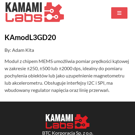
KAmodL3GD20
By: Adam Kita
Moduł z chipem MEMS umożliwia pomiar prędkości kątowej
w zakresie ±250, ±500 lub ±2000 dps, idealny do pomiaru
pochylenia obiektów lub jako uzupełnienie magnetometru
lub akcelerometru. Obsługuje interfejsy I2C i SPI, ma
wbudowany regulator napięcia oraz linię przerwań.
BTC Korporacja Sp. z o.o.