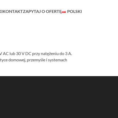
KI
KONTAKT
ZAPYTAJ O OFERTĘ
POLSKI
V AC lub 30 V DC przy natężeniu do 3 A.
atyce domowej, przemyśle i systemach