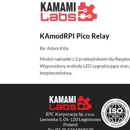
KAmodRPI Pico Relay
By: Adam Kita
Moduł nakładki z 2 przekaźnikami dla Raspbe
Wyposażony w diody LED sygnalizujące stan p
bezpieczeństwa.
BTC Korporacja Sp. z o.o.
Lwowska 5, 05-120 Legionowo
Poland
Tax ID: PL5361968139