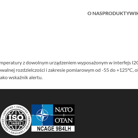
O NAS
PRODUKTY
WI
emperatury z dowolnym urządzeniem wyposażonym w interfejs I2C,
nej rozdzielczości i zakresie pomiarowym od -55 do +125°C, obs
ako wskaźnik alertu.