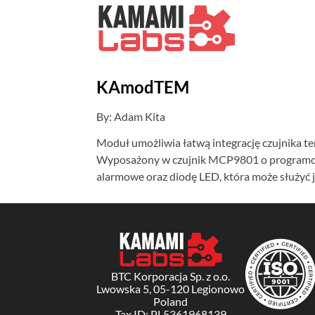
KAmodTEM
By: Adam Kita
Moduł umożliwia łatwą integrację czujnika t
Wyposażony w czujnik MCP9801 o programowal
alarmowe oraz diodę LED, która może służyć j
BTC Korporacja Sp. z o.o.
Lwowska 5, 05-120 Legionowo
Poland
Tax ID: PL5361968139