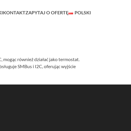
KI
KONTAKT
ZAPYTAJ O OFERTĘ
POLSKI
 mogąc również działać jako termostat.
ługuje SMBus i I2C, oferując wyjście