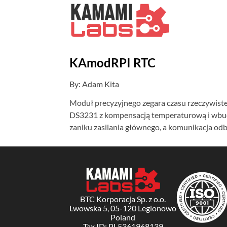
KAmodRPI RTC
By: Adam Kita
Moduł precyzyjnego zegara czasu rzeczywist
DS3231 z kompensacją temperaturową i wbudo
zaniku zasilania głównego, a komunikacja odby
BTC Korporacja Sp. z o.o.
Lwowska 5, 05-120 Legionowo
Poland
Tax ID: PL5361968139