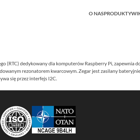
O NAS
PRODUKTY
WI
ego (RTC) dedykowany dla komputerów Raspberry Pi, zapewnia do
wanym rezonatorem kwarcowym. Zegar jest zasilany bateryjnie, 
wa się przez interfejs I2C.